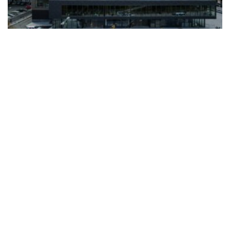
2023
Proces konurbacije
Projekt “Bentbaša”