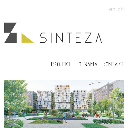
en
bh
PROJEKTI
O NAMA
KONTAKT
INBETWEEN Stambeno-
poslovni kompleks