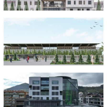
Sportski kompleks novog
gradskog stadiona
Fortress/KALA
Projekat rekonstrukcije i
adaptacije: “Shopping centar i
hotel Vema”, Visoko 2016-