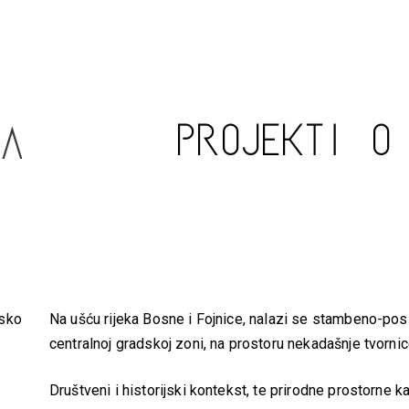
PROJEKTI
O
nsko
Na ušću rijeka Bosne i Fojnice, nalazi se stambeno-po
centralnoj gradskoj zoni, na prostoru nekadašnje tvorni
Društveni i historijski kontekst, te prirodne prostorne k