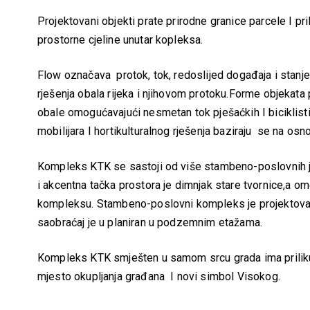
Projektovani objekti prate prirodne granice parcele I pr
prostorne cjeline unutar kopleksa.
Flow označava protok, tok, redoslijed događaja i stanje
rješenja obala rijeka i njihovom protoku.Forme objekata
obale omogućavajući nesmetan tok pješaćkih I biciklist
mobilijara I hortikulturalnog rješenja baziraju se na o
Kompleks KTK se sastoji od više stambeno-poslovnih jed
i akcentna tačka prostora je dimnjak stare tvornice,a 
kompleksu. Stambeno-poslovni kompleks je projektovan 
saobraćaj je u planiran u podzemnim etažama.
Kompleks KTK smješten u samom srcu grada ima prilik
mjesto okupljanja građana I novi simbol Visokog.