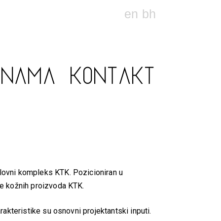
en
bh
 NAMA
KONTAKT
slovni kompleks KTK. Pozicioniran u
ce kožnih proizvoda KTK.
arakteristike su osnovni projektantski inputi.