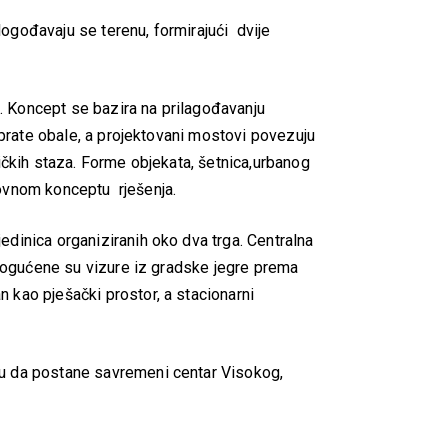
ilogođavaju se terenu, formirajući dvije
. Koncept se bazira na prilagođavanju
 prate obale, a projektovani mostovi povezuju
ičkih staza. Forme objekata, šetnica,urbanog
snovnom konceptu rješenja.
inica organiziranih oko dva trga. Centralna
omogućene su vizure iz gradske jegre prema
kao pješački prostor, a stacionarni
u da postane savremeni centar Visokog,