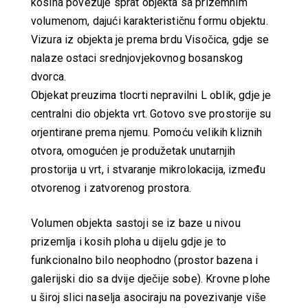
kosina povezuje sprat objekta sa prizemnim
volumenom, dajući karakterističnu formu objektu.
Vizura iz objekta je prema brdu Visočica, gdje se
nalaze ostaci srednjovjekovnog bosanskog
dvorca.
Objekat preuzima tlocrti nepravilni L oblik, gdje je
centralni dio objekta vrt. Gotovo sve prostorije su
orjentirane prema njemu. Pomoću velikih kliznih
otvora, omogućen je produžetak unutarnjih
prostorija u vrt, i stvaranje mikrolokacija, između
otvorenog i zatvorenog prostora.
Volumen objekta sastoji se iz baze u nivou
prizemlja i kosih ploha u dijelu gdje je to
funkcionalno bilo neophodno (prostor bazena i
galerijski dio sa dvije dječije sobe). Krovne plohe
u široj slici naselja asociraju na povezivanje više