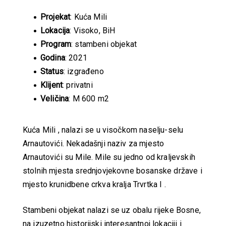
Projekat
: Kuća Mili
Lokacija
: Visoko, BiH
Program
: stambeni objekat
Godina
: 2021
Status
: izgrađeno
Klijent
: privatni
Veličina
: M 600 m2
Kuća Mili , nalazi se u visočkom naselju-selu
Arnautovići. Nekadašnji naziv za mjesto
Arnautovići su Mile. Mile su jedno od kraljevskih
stolnih mjesta srednjovjekovne bosanske države i
mjesto krunidbene crkva kralja Trvrtka I .
Stambeni objekat nalazi se uz obalu rijeke Bosne,
na izuzetno historijski interesantnoj lokaciji i