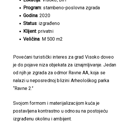
Program
: stambeno-poslovna zgrada
Godina
: 2020
Status
: izgrađeno
Klijent
: privatni
Veličina
: M 500 m2
Povećani turistički interes za grad Visoko doveo
je do pojave niza objekata za iznajmljivanje. Jedan
od njih je zgrada za odmor Ravne AA, koja se
nalazi u neposrednoj blizini Arheološkog parka
“Ravne 2.”
Svojom formom i materijalizacijom kuća je
postavljena kontrastno u odnosu na postojeću
izgrađenu okolinu i ambijent.