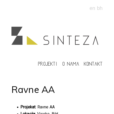
en
bh
PROJEKTI
O NAMA
KONTAKT
Ravne AA
Projekat
: Ravne AA
Lokacija
: Visoko, BiH