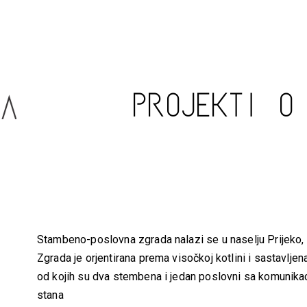
PROJEKTI
O
Stambeno-poslovna zgrada nalazi se u naselju Prijeko,
Zgrada je orjentirana prema visočkoj kotlini i sastavljena
od kojih su dva stembena i jedan poslovni sa komunika
stana