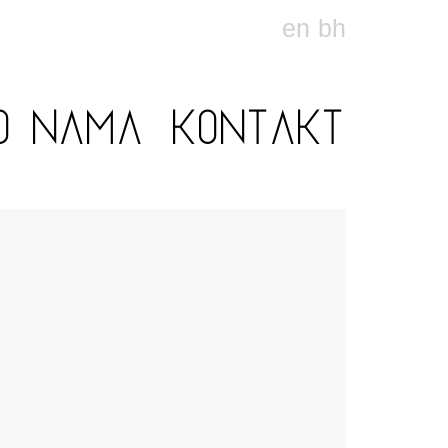
en
bh
O NAMA
KONTAKT