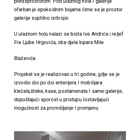
predsprostorom. Pod ulaznog hola I galerije
ofarban je epoksidnim bojama čime se je prostor
galerije suptilno izdvojio.
U ulaznom holu nalazi se bista Ive Andrića i reljef
Fra Ljube Hrgovića, oba djela kipara Mile
Blaževića.
Projekat se je realizovao u tri godine, gdje se je
izvodio dio po dio enterijera I mobilijara :
klečala,šteke, kase, postamenata I same galerije,
dopuštajući sporost u pristupu Iostavljajući
mogućnost za promišljanje I promjenu.