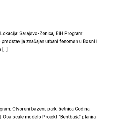
okacija: Sarajevo-Zenica, BiH Program:
e predstavlja značajan urbani fenomen u Bosni i
...]
am: Otvoreni bazeni, park, šetnica Godina:
a | Osa scale models Projekt "Bentbaša" planira