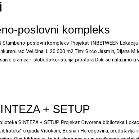
i
o-poslovni kompleks
ambeno-poslovni kompleks Projekat: INBETWEEN Lokacija: 
nkursni rad Veličina: L 20 000 m2 Tim: Sirčo Jasmin, Dijana Mil
isanje granica - sloboda korištenja prostora Dok se nalazimo u v
 SINTEZA + SETUP
teka SINTEZA + SETUP Projekat: Otvorena biblioteka Lokacija
biblioteka" u gradu Visokom, Bosna i Hercegovina, predstavlja in