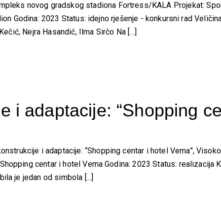
leks novog gradskog stadiona Fortress/KALA Projekat: Spor
dion Godina: 2023 Status: idejno rješenje - konkursni rad Velič
Kečić, Nejra Hasandić, Ilma Sirčo Na [...]
je i adaptacije: “Shopping ce
rukcije i adaptacije: “Shopping centar i hotel Vema”, Visoko 
opping centar i hotel Vema Godina: 2023 Status: realizacija Kli
la je jedan od simbola [...]