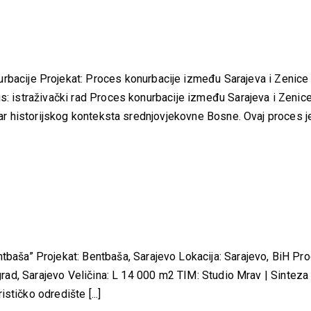
ije Projekat: Proces konurbacije između Sarajeva i Zenice L
us: istraživački rad Proces konurbacije između Sarajeva i Zenic
tar historijskog konteksta srednjovjekovne Bosne. Ovaj proces je [
a” Projekat: Bentbaša, Sarajevo Lokacija: Sarajevo, BiH Progr
i grad, Sarajevo Veličina: L 14 000 m2 TIM: Studio Mrav | Sintez
stičko odredište [...]