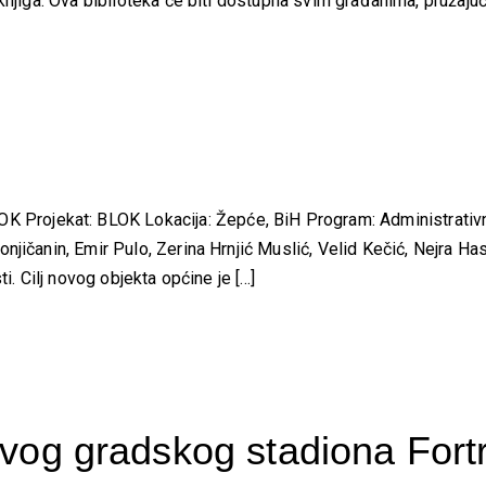
njiga. Ova biblioteka će biti dostupna svim građanima, pružajući [
jekat: BLOK Lokacija: Žepće, BiH Program: Administrativni o
jičanin, Emir Pulo, Zerina Hrnjić Muslić, Velid Kečić, Nejra Has
. Cilj novog objekta općine je [...]
ovog gradskog stadiona For