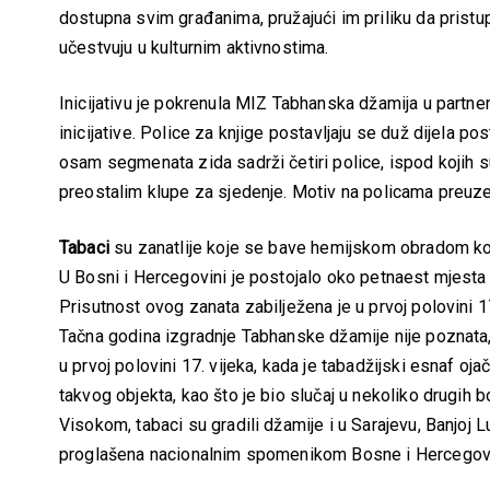
dostupna svim građanima, pružajući im priliku da prist
učestvuju u kulturnim aktivnostima.
Inicijativu je pokrenula MIZ Tabhanska džamija u part
inicijative. Police za knjige postavljaju se duž dijela
osam segmenata zida sadrži četiri police, ispod kojih su
preostalim klupe za sjedenje. Motiv na policama preuzet
Tabaci
su zanatlije koje se bave hemijskom obradom kož
U Bosni i Hercegovini je postojalo oko petnaest mjesta u
Prisutnost ovog zanata zabilježena je u prvoj polovini 
Tačna godina izgradnje Tabhanske džamije nije poznata, a
u prvoj polovini 17. vijeka, kada je tabadžijski esnaf o
takvog objekta, kao što je bio slučaj u nekoliko drugi
Visokom, tabaci su gradili džamije i u Sarajevu, Banjoj 
proglašena nacionalnim spomenikom Bosne i Hercegov