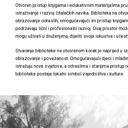
Otvoren pristup knjigama i edukativnim materijalima pr
istraživanje i razvoj čitalačkih navika. Biblioteka na o
obrazovanje odraslih, omogućavajući im pristup knjigama
podržavaju lični i profesionalni razvoj. Ovaj prostor može
mogu uživati u druženjima, dijeliti svoja iskustva i učes
Stvaranje biblioteke na otvorenom korak je naprijed u izg
obrazovanje i povezanost. Omogućavajući djeci i mladima
istražuju nove svjetove, a odraslima i starijima pristup r
biblioteka postaje lokalni simbol zajedništva i kulture.