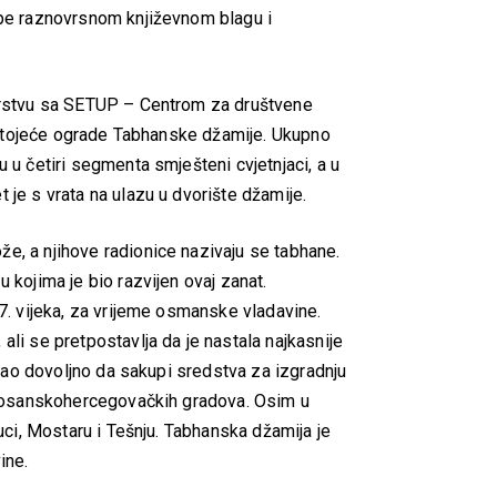
upe raznovrsnom književnom blagu i
nerstvu sa SETUP – Centrom za društvene
 postojeće ograde Tabhanske džamije. Ukupno
 u četiri segmenta smješteni cvjetnjaci, a u
 je s vrata na ulazu u dvorište džamije.
e, a njihove radionice nazivaju se tabhane.
 kojima je bio razvijen ovaj zanat.
17. vijeka, za vrijeme osmanske vladavine.
li se pretpostavlja da je nastala najkasnije
jačao dovoljno da sakupi sredstva za izgradnju
h bosanskohercegovačkih gradova. Osim u
Luci, Mostaru i Tešnju. Tabhanska džamija je
ine.