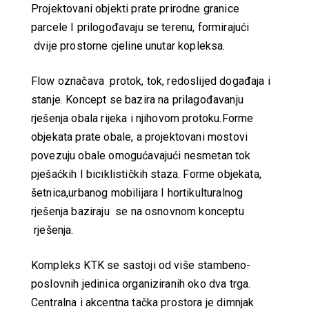
Projektovani objekti prate prirodne granice
parcele I prilogođavaju se terenu, formirajući
dvije prostorne cjeline unutar kopleksa.
Flow označava protok, tok, redoslijed događaja i
stanje. Koncept se bazira na prilagođavanju
rješenja obala rijeka i njihovom protoku.Forme
objekata prate obale, a projektovani mostovi
povezuju obale omogućavajući nesmetan tok
pješaćkih I biciklističkih staza. Forme objekata,
šetnica,urbanog mobilijara I hortikulturalnog
rješenja baziraju se na osnovnom konceptu
rješenja.
Kompleks KTK se sastoji od više stambeno-
poslovnih jedinica organiziranih oko dva trga.
Centralna i akcentna tačka prostora je dimnjak