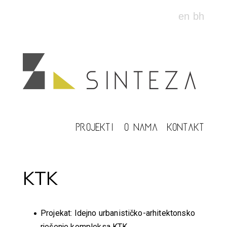
en
bh
PROJEKTI
O NAMA
KONTAKT
KTK
Projekat: Idejno urbanističko-arhitektonsko
rješenje kompleksa KTK