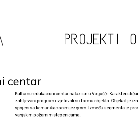
PROJEKTI
i centar
Kulturno-edukacioni centar nalazi se u Vogošći. Karakterističan
zahtjevani program uvjetovali su formu objekta. Objekat je izn
spojeni sa komunikacionim jezgrom. Između segmenta je procjep 
vanjskim požarnim stepenicama.