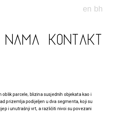
en
bh
O NAMA
KONTAKT
 oblik parcele, blizina susjednih objekata kao i
ad prizemlja podijeljen u dva segmenta, koji su
i unutrašnji vrt, a različiti nivoi su povezani