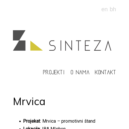
en
bh
PROJEKTI
O NAMA
KONTAKT
Mrvica
Projekat
: Mrvica – promotivni štand
Lokacija
: IBA MInhen