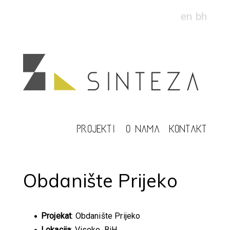
en
bh
PROJEKTI
O NAMA
KONTAKT
Obdanište Prijeko
Projekat
: Obdanište Prijeko
Lokacija
: Visoko, BiH