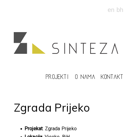
en
bh
PROJEKTI
O NAMA
KONTAKT
Zgrada Prijeko
Projekat
: Zgrada Prijeko
Lokacija
: Visoko, BiH